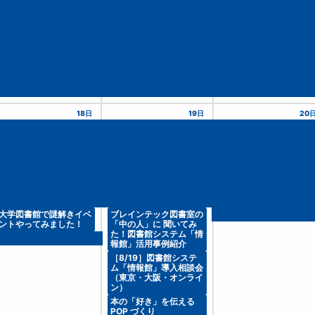
18日
19日
20
大学図書館で謎解きイベ
ブレインテック図書室の
ントやってみました！
「中の人」に 聞いてみ
た！図書館システム「情
報館」活用事例紹介
［8/19］図書館システ
ム「情報館」導入相談会
（東京・大阪・オンライ
ン）
本の「好き」を伝える
POP づくり