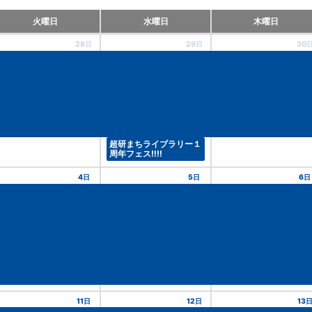
火曜日
水曜日
木曜日
28日
29日
30
超研まちライブラリー１
周年フェス‼!!
4日
5日
6日
11日
12日
13