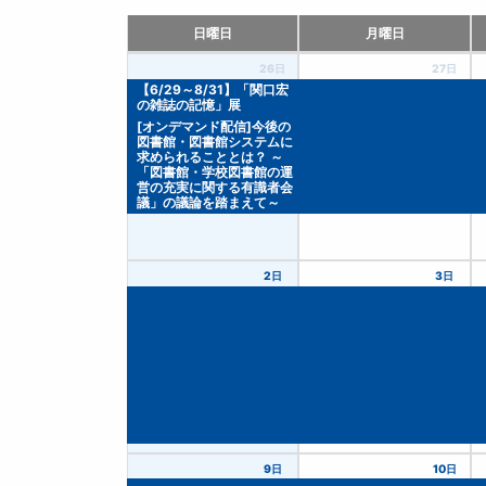
日曜日
月曜日
26日
27日
【6/29～8/31】「関口宏
の雑誌の記憶」展
[オンデマンド配信]今後の
図書館・図書館システムに
求められることとは？ ～
「図書館・学校図書館の運
営の充実に関する有識者会
議」の議論を踏まえて～
2日
3日
9日
10日