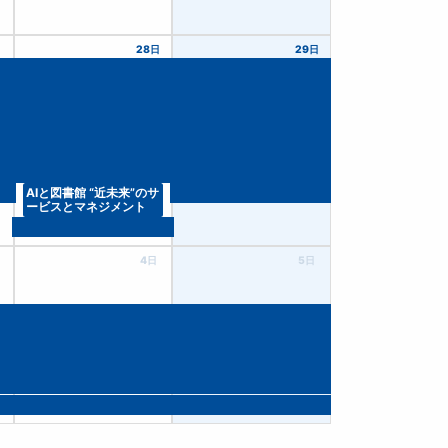
日
28日
29日
AIと図書館 “近未来”のサ
ービスとマネジメント
4日
5日