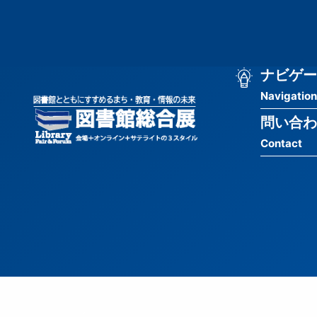
メ
匿
イ
ン
名
コ
ン
メ
ナビゲー
ユ
テ
Navigation
イ
ン
ー
ツ
問い合わ
ン
ザ
に
Contact
移
ナ
ー
動
ビ
用
ゲ
メ
ー
ニ
シ
ュ
ョ
ー