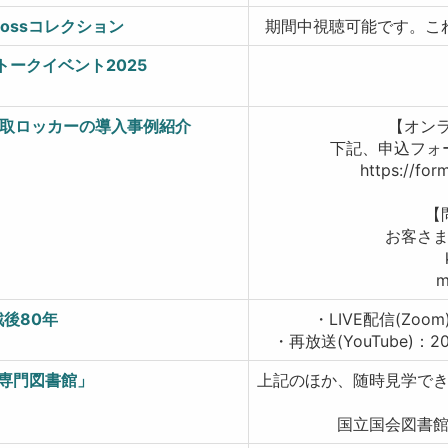
rossコレクション
期間中視聴可能です。こ
ークイベント2025
取ロッカーの導入事例紹介
【オン
下記、申込フォ
https://fo
【
お客さ
m
後80年
・LIVE配信(Zoom)
・再放送(YouTube)：2
災専門図書館」
上記のほか、随時見学で
国立国会図書館