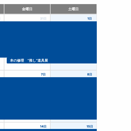
金曜日
土曜日
日
31日
1日
本の修理 ”推し”道具展
7日
8日
日
14日
15日