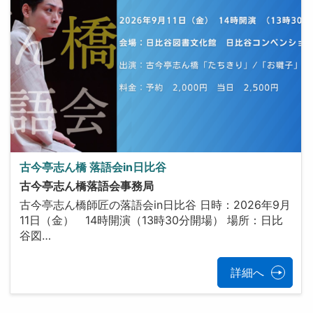
古今亭志ん橋 落語会in日比谷
古今亭志ん橋落語会事務局
古今亭志ん橋師匠の落語会in日比谷 日時：2026年9月
11日（金） 14時開演（13時30分開場） 場所：日比
谷図…
詳細へ