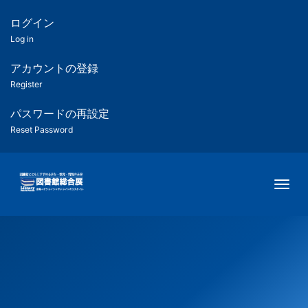
メ
イ
ログイン
匿
ン
Log in
コ
名
ン
アカウントの登録
ユ
テ
Register
ン
ー
ツ
パスワードの再設定
に
Reset Password
ザ
移
動
ー
Togg
用
メ
ニ
ュ
ー