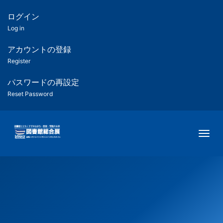
メ
イ
ログイン
匿
ン
Log in
コ
名
ン
アカウントの登録
ユ
テ
Register
ン
ー
ツ
パスワードの再設定
に
Reset Password
ザ
移
動
ー
Togg
用
メ
ニ
ュ
ー