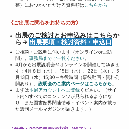
整）におつかいただける資料類は
こちらから
《ご出展に関心をお持ちの方》
出展のご検討とお申込みはこちらか
ら→
出展要項・検討資料・申込口
ご相談・ご説明に伺います（オンラインorご訪
問）。
事務局までご一報ください
。
4月から出展説明会＠オンラインを開催してゆきま
す：4月８日（水）、15日（水）、22日（水）、5
月13日（水）15;30～各役時間（事後動画・資料公
開あり）。
説明会のご案内ページはこちらから
。
まずは
本展アカウントへご登録
ください。（サイ
ト内のすべてのコンテンツが見られるようにな
り、また図書館界関連情報・イベント案内が載っ
た週刊メールマガジンが届きます。）