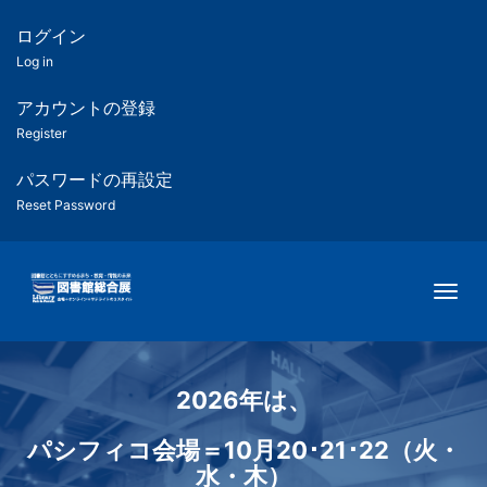
メ
イ
ログイン
匿
ン
Log in
コ
名
ン
アカウントの登録
ユ
テ
Register
ン
ー
ツ
パスワードの再設定
に
Reset Password
ザ
移
動
ー
Togg
用
メ
ニ
2026年は、
ュ
パシフィコ会場＝10月20･21･22（火・
ー
水・木）