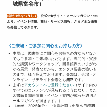
城県富谷市）
●ほか
1
年をつうじて
、公式
web
サイト・メールマガジン・
sns
より、イベント情報、商品・サービス情報、さまざまな発表
を発信してゆきます。
《ご来場・ご参加に関心をお持ちの方》
本展は、図書館にご関心をお持ちの方ならどなた
でもご参加・ご来場いただけます。専門的・実務
的な講演やワークショップ、図書館界のいまがわ
かる展示・発表などから、エンタメ要素の強いも
のまで、様々揃えております。参加は、会場・オ
ンライン・サテライト会場とも
無料
です。
まずは
アカウントへご登録ください
（サイト内の
すべてのコンテンツが見られるようになり、また
図書館界関連情報・イベント案内が載った週刊メ
ールマガジンが届きます。）
〈参考：2025年分〉ご来場計画（出張や日程調