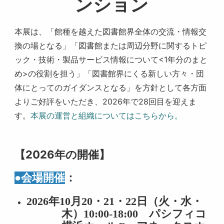
ンション
本展は、「館種を越えた図書館界全体の交流・情報交
換の場となる」「図書館または周辺分野に関するトピ
ック・技術・製品サービス情報について<1年分のまと
め>の役割を担う」「図書館界にくる新しい方々・団
体にとってのガイダンスとなる」を方針として各方面
よりご好評をいただき、2026年で28回目を迎えま
す。
本展の運営と組織についてはこちらから。
【2026年の開催】
●会場開催
：
2026
年
10
月
20
・
21
・
22
日（火・水・
木）
10:00-18:00
パシフィコ