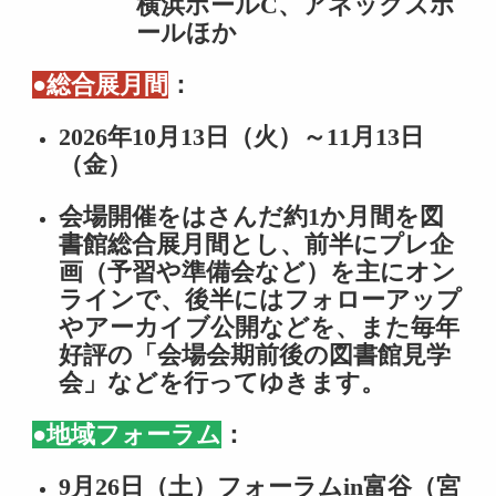
横浜ホール
C
、アネックスホ
ールほか
●総合展月間
：
2026
年
10
月
13
日（火）～
11
月
13
日
（金）
会場開催をはさんだ約
1
か月間を図
書館総合展月間とし、前半にプレ企
画（予習や準備会など）を主にオン
ラインで、後半にはフォローアップ
やアーカイブ公開などを、また毎年
好評の「会場会期前後の図書館見学
会」などを行ってゆきます。
●地域フォーラム
：
9
月
26
日（土）フォーラム
in
富谷（宮