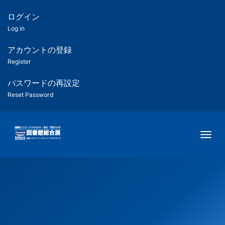
メ
イ
ログイン
匿
ン
Log in
コ
名
ン
アカウントの登録
ユ
テ
Register
ン
ー
ツ
パスワードの再設定
に
Reset Password
ザ
移
動
ー
Togg
用
メ
ニ
ュ
ー