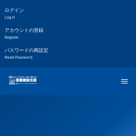
メ
イ
ログイン
匿
ン
Log in
コ
名
ン
アカウントの登録
ユ
テ
Register
ン
ー
ツ
パスワードの再設定
に
Reset Password
ザ
移
動
ー
Togg
用
メ
ニ
ュ
ー