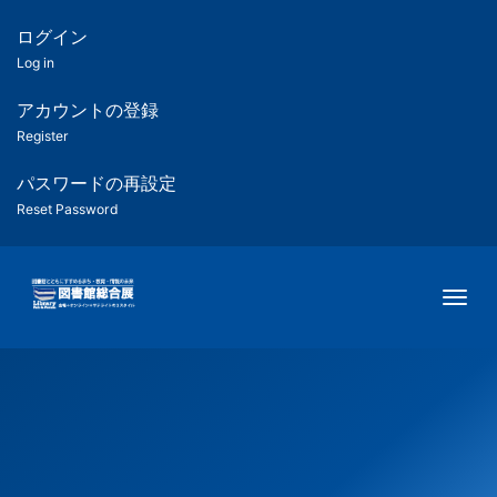
メ
イ
ログイン
匿
ン
Log in
コ
名
ン
アカウントの登録
ユ
テ
Register
ン
ー
ツ
パスワードの再設定
に
Reset Password
ザ
移
動
ー
Togg
用
メ
ニ
ュ
ー