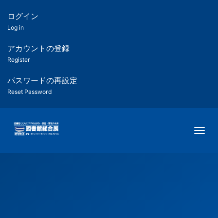
メ
イ
ログイン
匿
ン
Log in
コ
名
ン
アカウントの登録
ユ
テ
Register
ン
ー
ツ
パスワードの再設定
に
Reset Password
ザ
移
動
ー
Togg
用
メ
ニ
ュ
ー