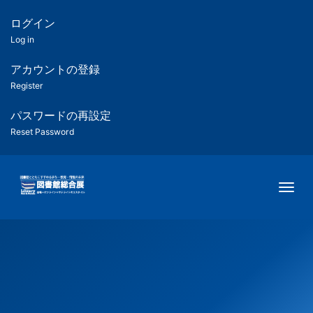
メ
イ
ログイン
匿
ン
Log in
コ
名
ン
アカウントの登録
ユ
テ
Register
ン
ー
ツ
パスワードの再設定
に
Reset Password
ザ
移
動
ー
Togg
用
メ
ニ
ュ
ー