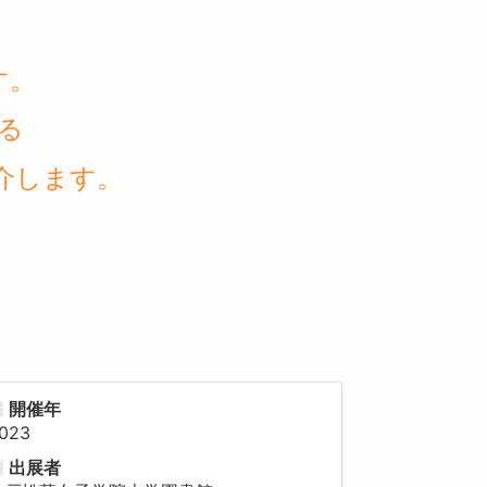
す
。
る
介
します
。
開催年
023
出展者