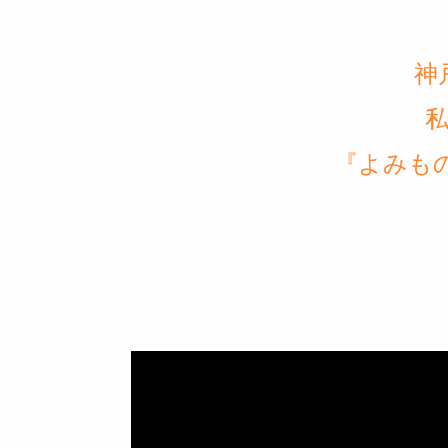
神
『
よみ
も