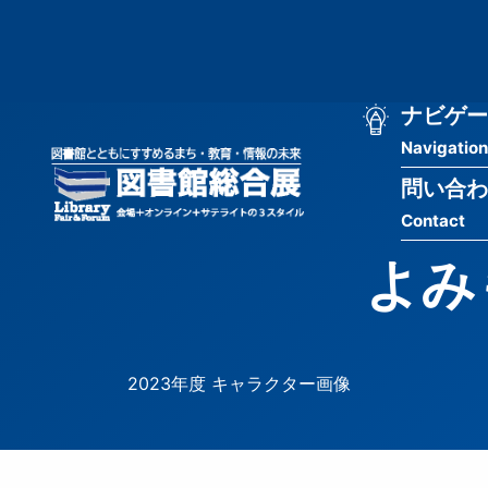
メ
匿
イ
ン
名
コ
ン
メ
ナビゲー
ユ
テ
Navigation
イ
ン
ー
ツ
問い合わ
ン
ザ
に
Contact
移
ナ
ー
動
よみ
ビ
用
ゲ
メ
ー
ニ
2023年度 キャラクター画像
シ
ュ
ョ
ー