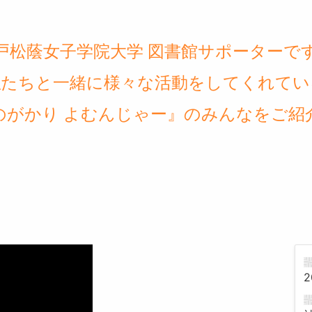
戸
松蔭女子学院
大学 図書館
サポーターで
私たち
と一緒に様々な活動をしてくれて
い
のがかり よむん
じゃー
』
のみんなをご紹
2