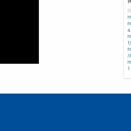
h
h
a
h
1
h
/
h
1