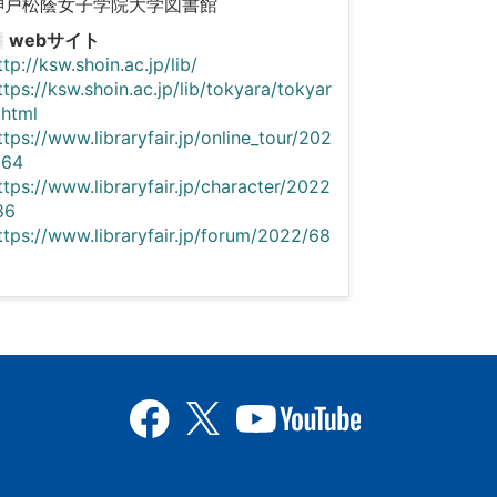
神戸松蔭女子学院大学図書館
webサイト
ttp://ksw.shoin.ac.jp/lib/
ttps://ksw.shoin.ac.jp/lib/tokyara/tokyar
.html
ttps://www.libraryfair.jp/online_tour/202
/64
ttps://www.libraryfair.jp/character/2022
86
ttps://www.libraryfair.jp/forum/2022/68