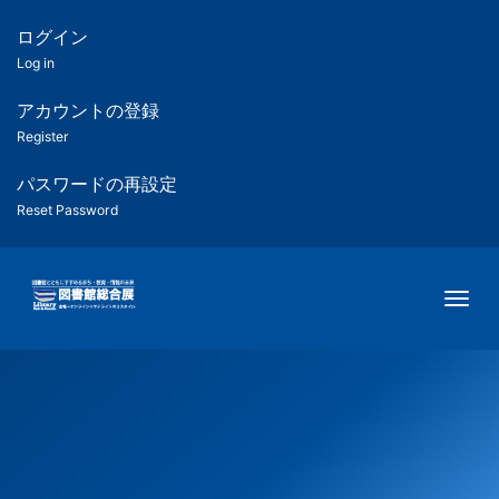
メ
イ
ログイン
匿
ン
Log in
コ
名
ン
アカウントの登録
ユ
テ
Register
ン
ー
ツ
パスワードの再設定
に
Reset Password
ザ
移
動
ー
Togg
用
メ
ニ
ュ
ー