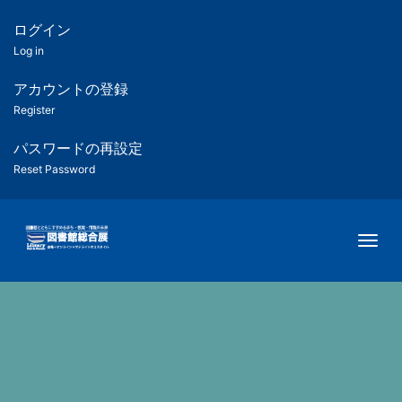
メ
イ
ログイン
匿
ン
Log in
コ
名
ン
アカウントの登録
ユ
テ
Register
ン
ー
ツ
パスワードの再設定
に
Reset Password
ザ
移
動
ー
Togg
用
メ
ニ
ュ
ー