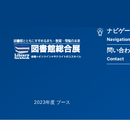
メ
匿
イ
ン
名
コ
ン
メ
ナビゲー
ユ
テ
Navigation
イ
ン
ー
ツ
問い合わ
ン
ザ
に
Contact
移
ナ
ー
動
ビ
用
ゲ
メ
ー
ニ
2023年度 ブース
シ
ュ
ョ
ー