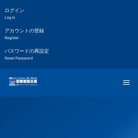
メ
イ
ログイン
匿
ン
Log in
コ
名
ン
アカウントの登録
ユ
テ
Register
ン
ー
ツ
パスワードの再設定
に
Reset Password
ザ
移
動
ー
Togg
用
メ
ニ
ュ
ー