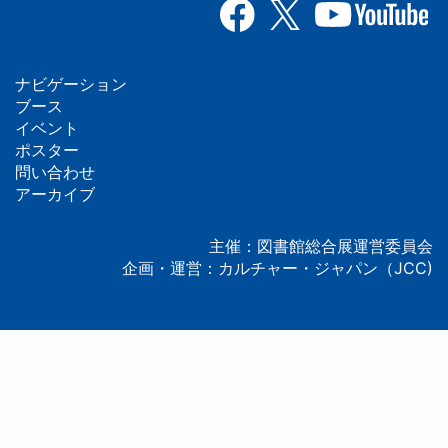
ナビゲーション
フ
ブース
イベント
ッ
ポスター
問い合わせ
タ
アーカイブ
ー
主催：図書館総合展運営委員会
企画・運営：カルチャー・ジャパン（JCC)