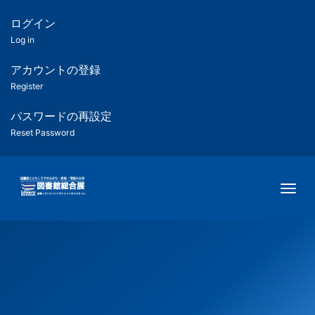
メ
イ
ログイン
匿
ン
Log in
コ
名
ン
アカウントの登録
ユ
テ
Register
ン
ー
ツ
パスワードの再設定
に
Reset Password
ザ
移
動
ー
Togg
用
メ
ニ
ュ
ー