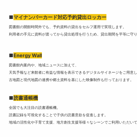
■
マイナンバーカード対応予約貸出ロッカー
図書館の開館時間外でも、予約資料の貸出をセルフ運用で実現します。
利用者の手元に資料が渡ってから貸出処理を行うため、貸出期間を平等に守
■
Energy Wall
図書館内案内や、地域ニュースに加えて、
天気予報など来館者に有益な情報を表示できるデジタルサイネージをご用意
古地図と現代地図の連携や郷土資料を基にした映像制作も行っております。
■
読書通帳機
全国でも大注目の読書通帳機。
読書記録を可視化することで子供の読書意欲を促進します。
地域の活性化や子育て支援、地方創生支援等様々なシーンでご利用いただい