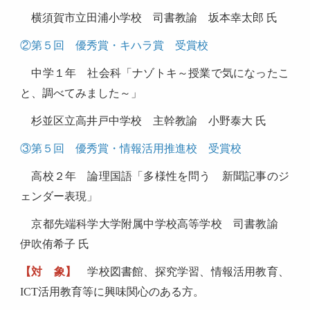
横須賀市立田浦小学校 司書教諭 坂本幸太郎 氏
②第５回 優秀賞・キハラ賞 受賞校
中学１年 社会科「ナゾトキ～授業で気になったこ
と、調べてみました～」
杉並区立高井戸中学校 主幹教諭 小野泰大 氏
③第５回 優秀賞・情報活用推進校 受賞校
高校２年 論理国語「多様性を問う 新聞記事のジ
ェンダー表現」
京都先端科学大学附属中学校高等学校 司書教諭
伊吹侑希子 氏
【対 象】
学校図書館、探究学習、情報活用教育、
ICT活用教育等に興味関心のある方。