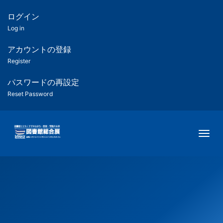
メ
イ
ログイン
匿
ン
Log in
コ
名
ン
アカウントの登録
ユ
テ
Register
ン
ー
ツ
パスワードの再設定
に
Reset Password
ザ
移
動
ー
Togg
用
メ
ニ
ュ
ー