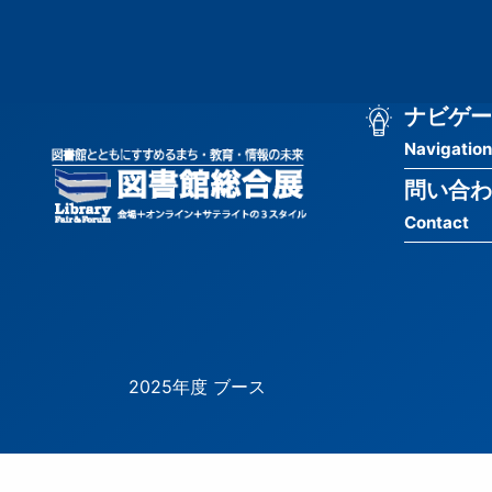
メ
匿
イ
ン
名
コ
ン
メ
ナビゲー
ユ
テ
Navigation
イ
ン
ー
ツ
問い合わ
ン
ザ
に
Contact
移
ナ
ー
動
ビ
用
ゲ
メ
ー
ニ
2025年度 ブース
シ
ュ
ョ
ー