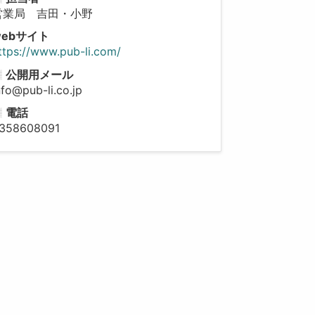
営業局 吉田・小野
webサイト
ttps://www.pub-li.com/
公開用メール
nfo@pub-li.co.jp
電話
358608091