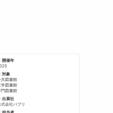
開催年
025
対象
公共図書館
大学図書館
専門図書館
出展社
株式会社パブリ
担当者