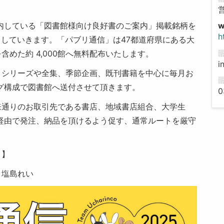
内している「図書館様向け良好書のご案内」掲載銘柄を
h
 していきます。「パブリ通信」は47都道府県にある大
めた約 4,000館へ無料配布いたします。
i
、シリーズや全集、季節企画、既刊書籍を中心に毎月お
グ構成で図書館へ送付させて頂きます。
0
来通りのお取引先である書店、地域書店組合、大学生
経由で発注、納品を頂けるよう促す、通常ルートを厳守
」】
 塩島れい