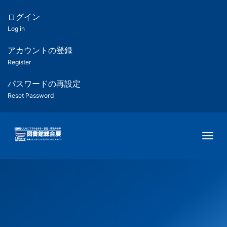
メ
イ
ログイン
匿
ン
Log in
コ
名
ン
アカウントの登録
ユ
テ
Register
ン
ー
ツ
パスワードの再設定
に
Reset Password
ザ
移
動
ー
Togg
用
メ
ニ
ュ
ー