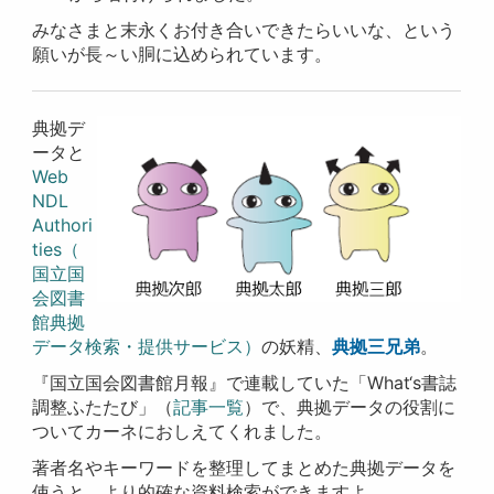
みなさまと末永くお付き合いできたらいいな、という
願いが長～い胴に込められています。
典拠デ
ータと
Web
NDL
Authori
ties（
国立国
会図書
館典拠
データ検索・提供サービス）
の妖精、
典拠三兄弟
。
『国立国会図書館月報』で連載していた「What‘s書誌
調整ふたたび」（
記事一覧
）で、典拠データの役割に
ついてカーネにおしえてくれました。
著者名やキーワードを整理してまとめた典拠データを
使うと、より的確な資料検索ができますよ。