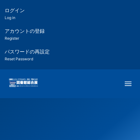
メ
イ
ログイン
匿
ン
Log in
コ
名
ン
アカウントの登録
ユ
テ
Register
ン
ー
ツ
パスワードの再設定
に
Reset Password
ザ
移
動
ー
Togg
用
メ
ニ
ュ
ー