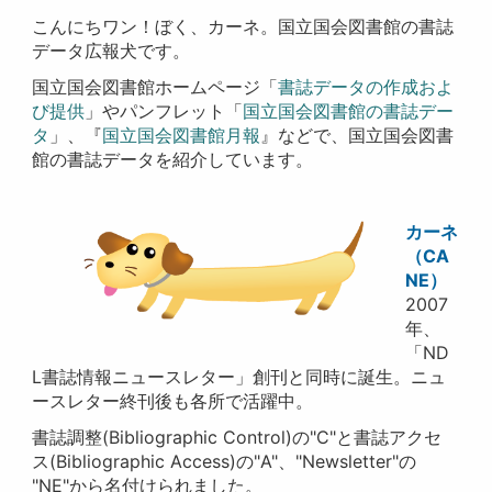
こんにちワン！ぼく、カーネ。国立国会図書館の書誌
データ広報犬です。
国立国会図書館ホームページ「
書誌データの作成およ
び提供
」やパンフレット「
国立国会図書館の書誌デー
タ
」、『
国立国会図書館月報
』などで、国立国会図書
館の書誌データを紹介しています。
カーネ
（CA
NE）
2007
年、
「ND
L書誌情報ニュースレター」創刊と同時に誕生。ニュ
ースレター終刊後も各所で活躍中。
書誌調整
(Bibliographic Control)
の
"C"
と書誌アクセ
ス
(Bibliographic Access)
の
"A"
、
"Newsletter"
の
"NE"
から名付けられました。