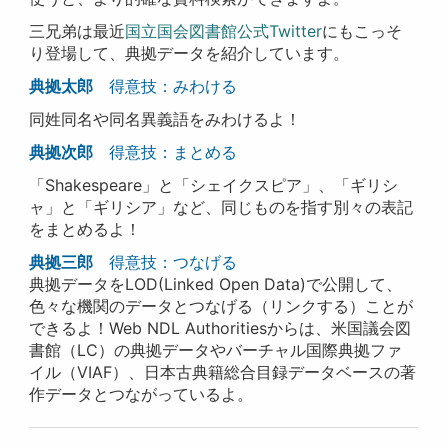
三兄弟は最近
国立国会図書館公式Twitter
にもこっそ
り登場して、典拠データを紹介しています。
典拠太郎
得意技：みわける
同姓同名や同名異義語をみわけるよ！
典拠次郎
得意技：まとめる
「Shakespeare」と「シェイクスピア」、「ギリシ
ャ」と「ギリシア」など、同じものを指す別々の表記
をまとめるよ！
典拠三郎
得意技：つなげる
典拠データをLOD(Linked Open Data)で公開して、
色々な機関のデータとつなげる（リンクする）ことが
できるよ！Web NDL Authoritiesからは、米国議会図
書館（LC）の典拠データやバーチャル国際典拠ファ
イル（VIAF）、日本古典籍総合目録データベースの著
作データとつながっているよ。