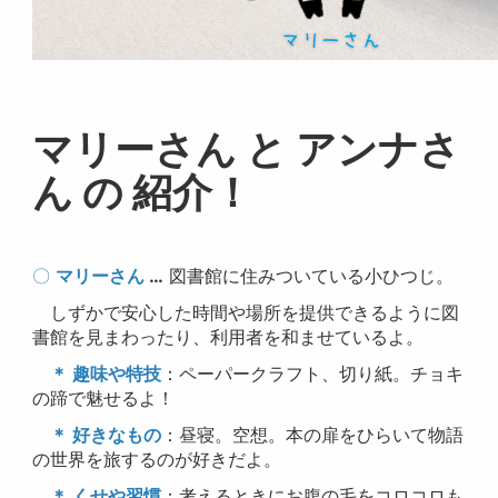
マリーさん と アンナさ
ん の 紹介！
〇
マリーさん
…
図書館に住みついている小ひつじ。
しずかで安心した時間や場所を提供できるように図
書館を見まわったり、利用者を和ませているよ。
＊ 趣味や特技
：ペーパークラフト、切り紙。チョキ
の蹄で魅せるよ！
＊ 好きなもの
：昼寝。空想。本の扉をひらいて物語
の世界を旅するのが好きだよ。
＊ くせや習慣
：考えるときにお腹の毛をコロコロも