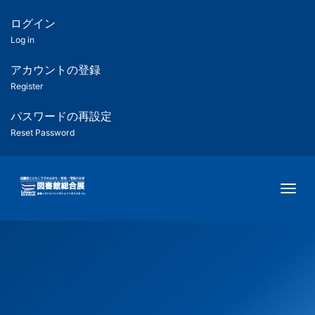
メ
イ
ログイン
匿
ン
Log in
コ
名
ン
アカウントの登録
ユ
テ
Register
ン
ー
ツ
パスワードの再設定
に
Reset Password
ザ
移
動
ー
Togg
用
メ
ニ
ュ
ー