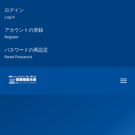
メ
イ
ログイン
匿
ン
Log in
コ
名
ン
アカウントの登録
ユ
テ
Register
ン
ー
ツ
パスワードの再設定
に
Reset Password
ザ
移
動
ー
Togg
用
メ
ニ
ュ
ー