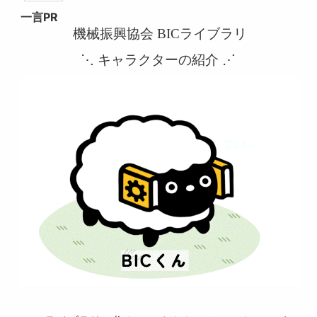
一言PR
機械振興協会 BICライブラリ
⋱
キャラクターの紹介
⋰