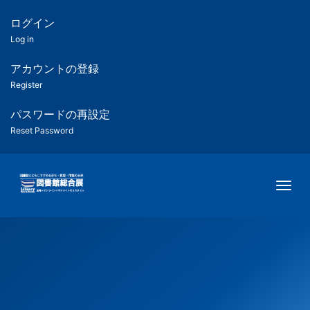
メ
イ
ログイン
匿
ン
Log in
コ
名
ン
アカウントの登録
ユ
テ
Register
ン
ー
ツ
パスワードの再設定
に
Reset Password
ザ
移
動
ー
Togg
用
メ
ニ
ュ
ー