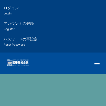
メ
イ
ログイン
匿
ン
Log in
コ
名
ン
アカウントの登録
ユ
テ
Register
ン
ー
ツ
パスワードの再設定
に
Reset Password
ザ
移
動
ー
Togg
用
メ
ニ
ュ
ー