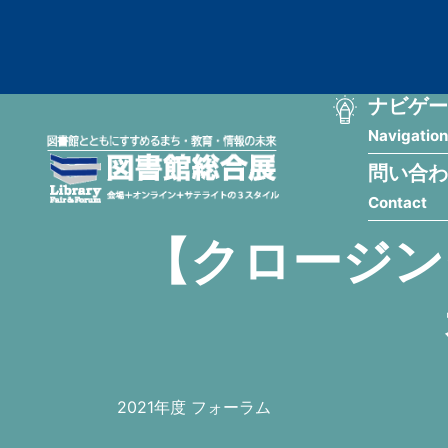
メ
匿
イ
ン
名
コ
ン
メ
ナビゲー
ユ
テ
Navigation
イ
ン
ー
ツ
問い合わ
ン
ザ
に
Contact
移
ナ
ー
動
【クロージン
ビ
用
ゲ
メ
ー
ニ
シ
ュ
2021年度 フォーラム
ョ
ー