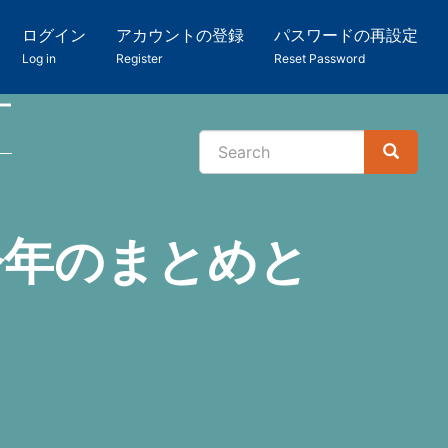
ログイン
アカウントの登録
パスワードの再設定
Log in
Register
Reset Password
ー
Search
Search
検
索
今年のまとめと
て