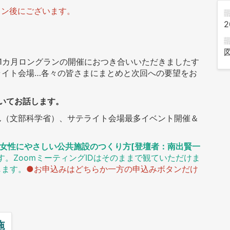
イン後にございます。
2
1カ月ロングランの開催におつき合いいただきましたす
ライト会場…各々の皆さまにまとめと次回への要望をお
ついてお話します。
ん（文部科学省）、サテライト会場最多イベント開催＆
女性にやさしい公共施設のつくり方[登壇者：南出賢一
。ZoomミーティングIDはそのままで観ていただけま
じます。
●お申込みはどちらか一方の申込みボタンだけ
施