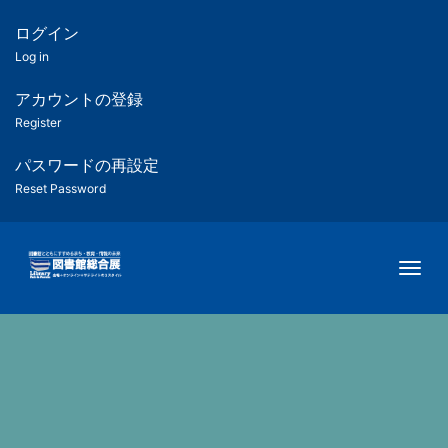
メ
イ
ログイン
匿
ン
Log in
コ
名
ン
アカウントの登録
ユ
テ
Register
ン
ー
ツ
パスワードの再設定
に
Reset Password
ザ
移
動
ー
Togg
用
メ
ニ
ュ
ー