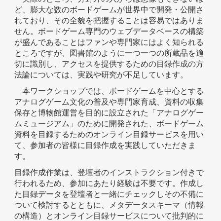
ど、膨大な数のボードゲームが世界中で開発・公開さ
れており、その全貌を把握することは容易ではありま
せん。ボードゲーム専門のウェブデータベースの構築
が盛んであることはファンや専門家にはよく知られる
ところですが、図書館のように一つ一つの所蔵品を適
切に識別し、アクセスを提供するための目録作成の方
法論については、実践や研究が不足しています。
本ワークショップでは、ボードゲームを中心とする
アナログゲーム文化の普及や専門家育成、資料の収集
保存と博物館運営を目的に設立された「アナログゲー
ムミュージアム」のために開発された、ボードゲーム
資料を目録するためのオンライン目録サービスを用い
て、参加者の皆様に目録作成を実践していただきま
す。
目録作成作業は、登壇者のインストラクション付きで
行われるため、参加にあたり経験は不要です。作成し
た目録データを登壇者と一緒にチェックしその不備に
ついて検討するとともに、メタデータスキーマ（情報
の構造）とオンライン目録サービスについて批判的に