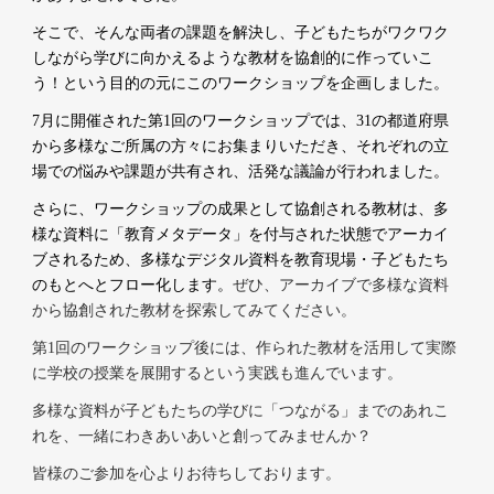
そこで、そんな両者の課題を解決し、子どもたちがワクワク
しながら学びに向かえるような教材を協創的に作っていこ
う！という目的の元にこのワークショップを企画しました。
7月に開催された第1回のワークショップでは、31の都道府県
から多様なご所属の方々にお集まりいただき、それぞれの立
場での悩みや課題が共有され、活発な議論が行われました。
さらに、ワークショップの成果として協創される教材は、多
様な資料に「教育メタデータ」を付与された状態でアーカイ
ブされるため、多様なデジタル資料を教育現場・子どもたち
のもとへとフロー化します。
ぜひ、アーカイブで多様な資料
から協創された教材を探索してみてください。
第1回のワークショップ後には、作られた教材を活用して実際
に学校の授業を展開するという実践も進んでいます。
多様な資料が子どもたちの学びに「つながる」までのあれこ
れを、一緒にわきあいあいと創ってみませんか？
皆様の
ご参加を心よりお待ちしております
。