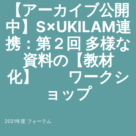
【アーカイブ公開
中】S×UKILAM連
携：第２回 多様な
資料の【教材
化】 ワークシ
ョップ
2021年度 フォーラム