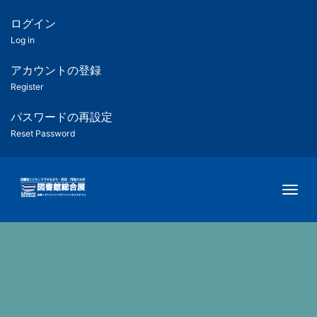
メ
イ
ログイン
匿
ン
Log in
コ
名
ン
アカウントの登録
ユ
テ
Register
ン
ー
ツ
パスワードの再設定
に
Reset Password
ザ
移
動
ー
Togg
用
メ
ニ
ュ
ー