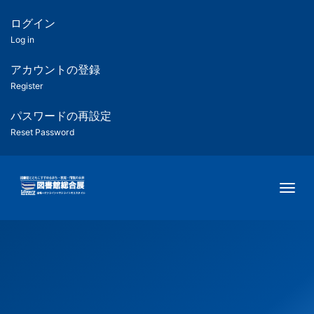
メ
イ
ログイン
匿
ン
Log in
コ
名
ン
アカウントの登録
ユ
テ
Register
ン
ー
ツ
パスワードの再設定
に
Reset Password
ザ
移
動
ー
Togg
用
メ
ニ
ュ
ー