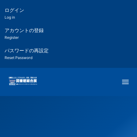
メ
イ
ログイン
匿
ン
Log in
コ
名
ン
アカウントの登録
ユ
テ
Register
ン
ー
ツ
パスワードの再設定
に
Reset Password
ザ
移
動
ー
Togg
用
メ
ニ
ュ
ー