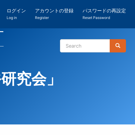
ログイン
アカウントの登録
パスワードの再設定
Log in
Register
Reset Password
ー
Search
Search
検
索
俗研究会」