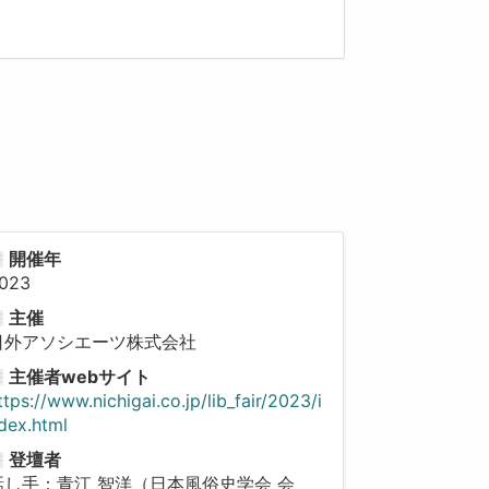
開催年
023
主催
日外アソシエーツ株式会社
主催者webサイト
ttps://www.nichigai.co.jp/lib_fair/2023/i
dex.html
登壇者
話し手：青江 智洋（日本風俗史学会 会