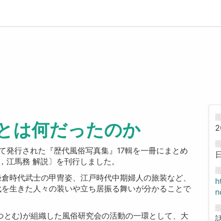
とは何だったのか
2
かけて発行された『歴代風俗写真集』17輯を一冊にまとめ
編，江馬務 解説〕を刊行しました。
鎌倉時代武士の甲冑姿、江戸時代中期婦人の旅装など、
h
代を生きた人々の装いや立ち居振る舞いが分かることで
n
 つとむ)が組織した風俗研究会の活動の一環として、大