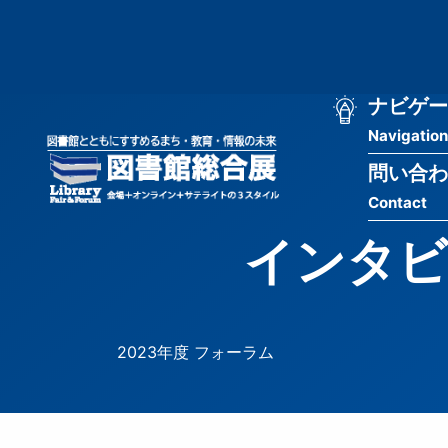
メ
匿
イ
ン
名
コ
ン
メ
ナビゲー
ユ
テ
Navigation
イ
ン
ー
ツ
問い合わ
ン
ザ
に
Contact
移
ナ
ー
動
インタビ
ビ
用
ゲ
メ
ー
ニ
2023年度 フォーラム
シ
ュ
ョ
ー