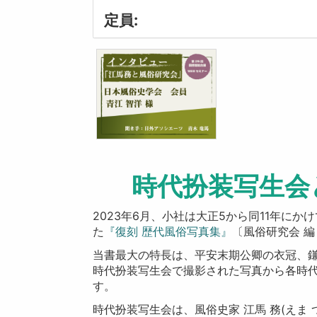
定員:
時代扮装写生会
2023年6月、小社は大正5から同11年に
た
『復刻 歴代風俗写真集』
〔風俗研究会 
当書最大の特長は、平安末期公卿の衣冠、
時代扮装写生会で撮影された写真から各時
す。
時代扮装写生会は、風俗史家 江馬 務(えま