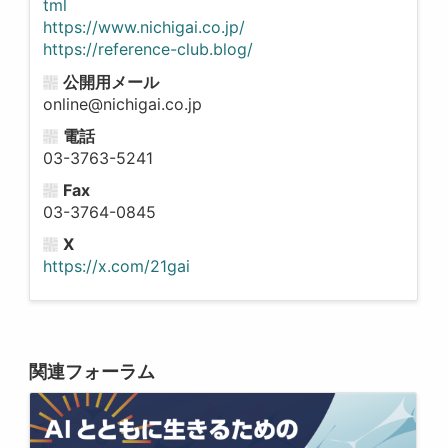
tml
https://www.nichigai.co.jp/
https://reference-club.blog/
公開用メール
online@nichigai.co.jp
電話
03-3763-5241
Fax
03-3764-0845
X
https://x.com/21gai
関連フォーラム