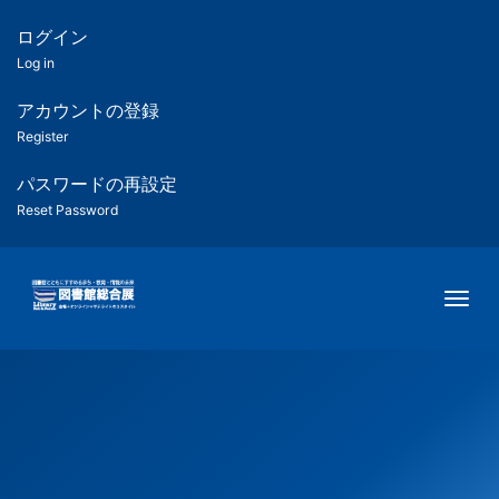
メ
イ
ログイン
匿
ン
Log in
コ
名
ン
アカウントの登録
ユ
テ
Register
ン
ー
ツ
パスワードの再設定
に
Reset Password
ザ
移
動
ー
Togg
用
メ
ニ
ュ
ー