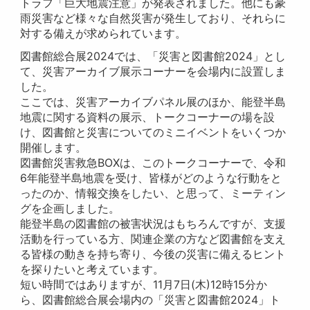
トラフ「巨大地震注意」が発表されました。他にも豪
雨災害など様々な自然災害が発生しており、それらに
対する備えが求められています。
図書館総合展2024では、「災害と図書館2024」とし
て、災害アーカイブ展示コーナーを会場内に設置しま
した。
ここでは、災害アーカイブパネル展のほか、能登半島
地震に関する資料の展示、トークコーナーの場を設
け、図書館と災害についてのミニイベントをいくつか
開催します。
図書館災害救急BOXは、このトークコーナーで、令和
6年能登半島地震を受け、皆様がどのような行動をと
ったのか、情報交換をしたい、と思って、ミーティン
グを企画しました。
能登半島の図書館の被害状況はもちろんですが、支援
活動を行っている方、関連企業の方など図書館を支え
る皆様の動きを持ち寄り、今後の災害に備えるヒント
を探りたいと考えています。
短い時間ではありますが、11月7日(木)12時15分か
ら、図書館総合展会場内の「災害と図書館2024」ト