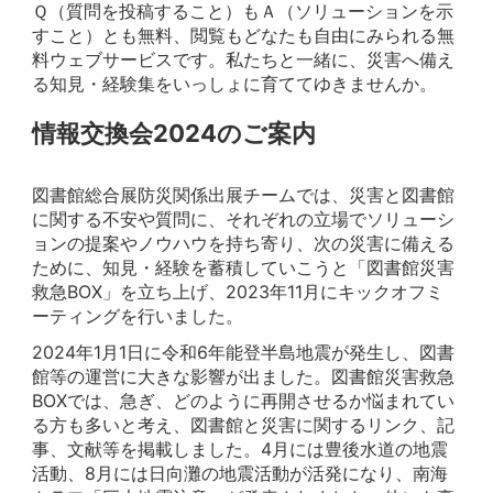
Ｑ（質問を投稿すること）もＡ（ソリューションを示
すこと）とも無料、閲覧もどなたも自由にみられる無
料ウェブサービスです。私たちと一緒に、災害へ備え
る知見・経験集をいっしょに育ててゆきませんか。
情報交換会2024のご案内
図書館総合展防災関係出展チームでは、災害と図書館
に関する不安や質問に、それぞれの立場でソリューシ
ョンの提案やノウハウを持ち寄り、次の災害に備える
ために、知見・経験を蓄積していこうと「図書館災害
救急BOX」を立ち上げ、2023年11月にキックオフミ
ーティングを行いました。
2024年1月1日に令和6年能登半島地震が発生し、図書
館等の運営に大きな影響が出ました。図書館災害救急
BOXでは、急ぎ、どのように再開させるか悩まれてい
る方も多いと考え、図書館と災害に関するリンク、記
事、文献等を掲載しました。4月には豊後水道の地震
活動、8月には日向灘の地震活動が活発になり、南海