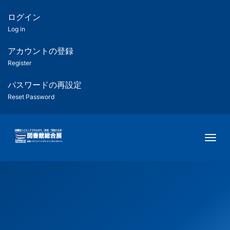
メ
イ
ログイン
匿
ン
Log in
コ
名
ン
アカウントの登録
ユ
テ
Register
ン
ー
ツ
パスワードの再設定
に
Reset Password
ザ
移
動
ー
Togg
用
メ
ニ
ュ
ー