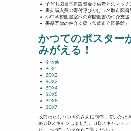
子ども図書室建設資金提供者とのマッチ
書架購入費の寄付呼びかけ（名取市図書
小中学校図書室への寄贈図書の仲介支援
書籍寄贈の仲介支援（常総市立図書館）
かつてのポスター
みがえる！
全体像
BOX1
BOX2
BOX3
BOX4
BOX5
BOX6
BOX7
以前わたなべゆきのさんに制作していただ
め３Dスキャンしました。３Dスキャン・デ
た。上記のリンクからご覧ください。