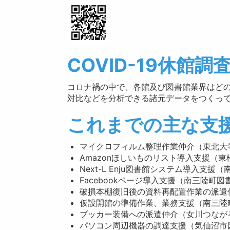
COVID-19休館調
コロナ禍の中で、各館及び図書館業界はど
対比などを分析できる諸元データをつくっ
これまでの主な支
マイクロフィルム整理作業仲介（東北大
Amazonほしいものリスト導入支援（
Next-L Enju図書館システム導入支援
Facebookページ導入支援（南三陸町図
破損本棚復旧後の資料再配置作業の派遣
仮設開館の準備作業、業務支援（南三陸
ブッカー装備への派遣仲介（女川つなが
パソコン周辺機器の調達支援（気仙沼市