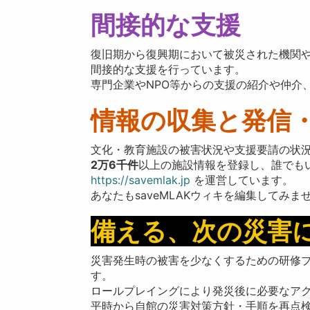
間接的な支援
復旧期から復興期において被災された機関
間接的な支援を行っています。
専門企業やNPO等からの支援の紹介や仲介
情報の収集と発信
文化・教育施設の被害状況や支援要請の状
2万6千件
以上の施設情報を登録し、誰でも
https://savemlak.jp
を運営しています。
あなたもsaveMLAKウィキを編集してみま
備える、次の災害
災害発生時の被害を少なくするための研修プ
す。
ロールプレイングにより発災後に必要なア
平時から自館の災害対策方針・手順を再点