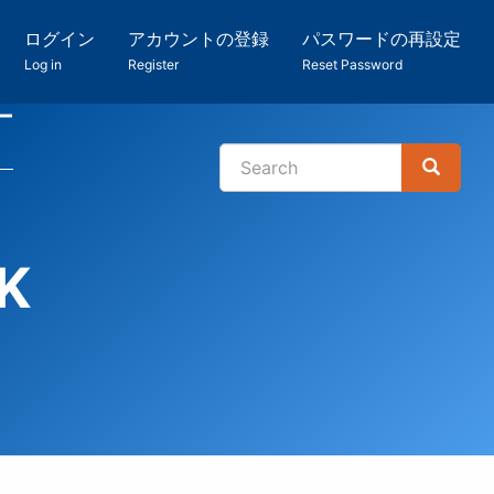
ログイン
アカウントの登録
パスワードの再設定
Log in
Register
Reset Password
ー
Search
Search
検
索
K