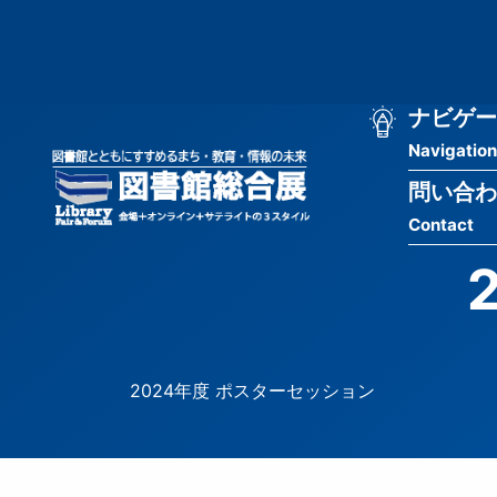
メ
匿
イ
ン
名
コ
ン
メ
ナビゲー
ユ
テ
Navigation
イ
ン
ー
ツ
問い合わ
ン
ザ
に
Contact
移
ナ
ー
動
ビ
用
ゲ
メ
ー
ニ
2024年度 ポスターセッション
シ
ュ
ョ
ー