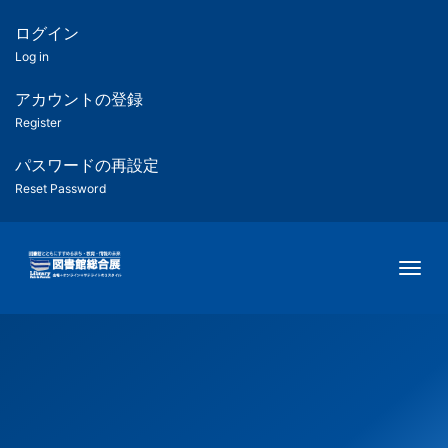
メ
イ
ログイン
匿
ン
Log in
コ
名
ン
アカウントの登録
ユ
テ
Register
ン
ー
ツ
パスワードの再設定
に
Reset Password
ザ
移
動
ー
Togg
用
メ
ニ
ュ
ー