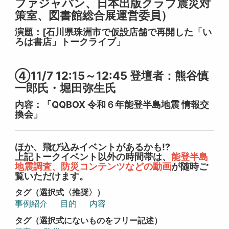
ファジャパン、日本出版クラブ震災対
策室、図書館総合展運営委員）
演題：[石川県珠洲市で仮設店舗で再開した「い
ろは書店」トークライブ」
④11/7 12:15～12:45 登壇者：熊谷慎
一郎氏・堀田弥生氏
内容：「QQBOX 令和６年能登半島地震 情報交
換会」
ほか、飛び込みイベントがあるかも⁉
上記トークイベント以外の時間帯は、
能登半島
地震調査、防災コンテンツなどの動画
が随時ご
覧いただけます。
タグ（選択式〈推奨〉）
事例紹介
目的
内容
タグ（選択式にないものをフリー記述）