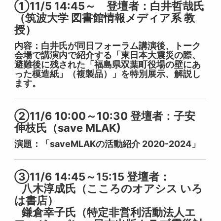
①11/5 14:45～ 登壇者：白井哲哉氏
（筑波大学 図書館情報メディア系 教
授）
内容：白井氏が同日フォーラム講演後、トーク
会場で講演内で紹介する「東日本大震災の際、
避難後に残された「福島県双葉町役場の壁にあ
った模造紙」（複製品）」を特別展示、解説し
ます。
②11/6 10:00～10:30 登壇者：子安
伸枝氏（save MLAK)
演題：「saveMLAKの活動紹介 2020-2024」
③11/6 14:45～15:15 登壇者：
八木淳成氏（こころのオアシス いろ
は書店）
鎌倉幸子氏（特定非営利活動法人エ