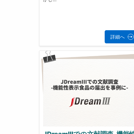
詳細へ
JDreamIIIでの文献調査-機能