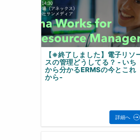
【※終了しました】電子リソ
スの管理どうしてる？ - いち
から分かるERMSの今とこれ
から-
詳細へ