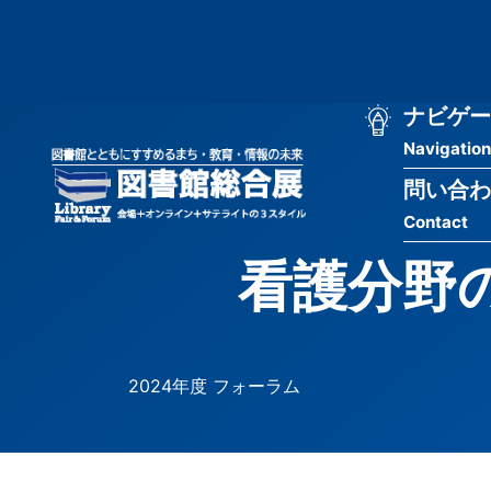
メ
匿
イ
ン
名
コ
ン
メ
ナビゲー
ユ
テ
Navigation
イ
ン
ー
ツ
問い合わ
ン
ザ
に
Contact
移
ナ
ー
動
看護分野
ビ
用
ゲ
メ
ー
ニ
2024年度 フォーラム
シ
ュ
ョ
ー