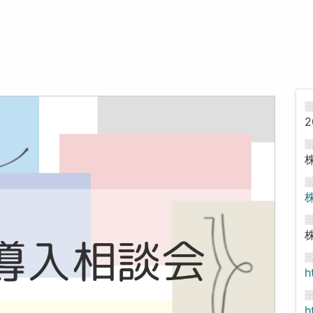
2
h
h