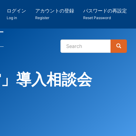
ログイン
アカウントの登録
パスワードの再設定
Log in
Register
Reset Password
ー
Search
Search
検
索
館」導入相談会