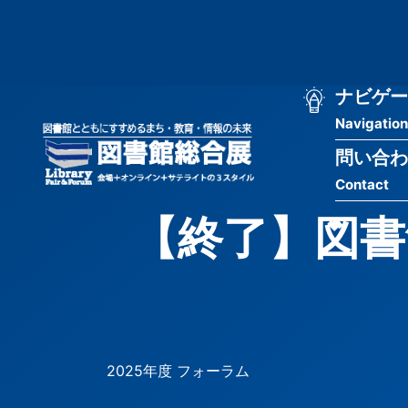
メ
匿
イ
ン
名
コ
ン
メ
ナビゲー
ユ
テ
Navigation
イ
ン
ー
ツ
問い合わ
ン
ザ
に
Contact
移
ナ
ー
動
【終了】図書
ビ
用
ゲ
メ
ー
ニ
シ
ュ
2025年度 フォーラム
ョ
ー