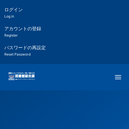
メ
イ
ログイン
匿
ン
Log in
コ
名
ン
アカウントの登録
ユ
テ
Register
ン
ー
ツ
パスワードの再設定
に
Reset Password
ザ
移
動
ー
Togg
用
メ
ニ
ュ
ー