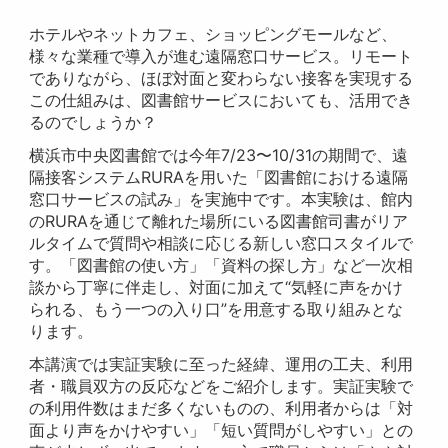
ホテルやネットカフェ、ショッピングモールなど、
様々な業種で導入が進む遠隔窓口サービス。リモート
でありながら、ほぼ対面と変わらない接客を実現する
この仕組みは、図書館サービスにおいても、活用でき
るのでしょうか？
横浜市中央図書館では今年7/23〜10/31の期間で、遠
隔接客システムRURAを用いた「図書館における遠隔
窓口サービスの試み」を実施中です。本実験は、館内
のRURAを通じて離れた場所にいる図書館司書がリア
ルタイムで質問や相談に応じる新しい窓口スタイルで
す。「図書館の使い方」「資料の探し方」など一次相
談から丁寧に伴走し、対面に加えて“気軽に声をかけ
られる、もう一つの入り口”を用意する取り組みとな
ります。
本講演では実証実験に至った経緯、運用の工夫、利用
者・職員双方の反応などをご紹介します。実証実験で
の利用件数はまだ多くないものの、利用者からは「対
面より声をかけやすい」「短い質問がしやすい」との