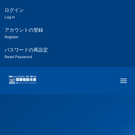
メ
イ
ログイン
匿
ン
Log in
コ
名
ン
アカウントの登録
ユ
テ
Register
ン
ー
ツ
パスワードの再設定
に
Reset Password
ザ
移
動
ー
Togg
用
メ
ニ
ュ
ー