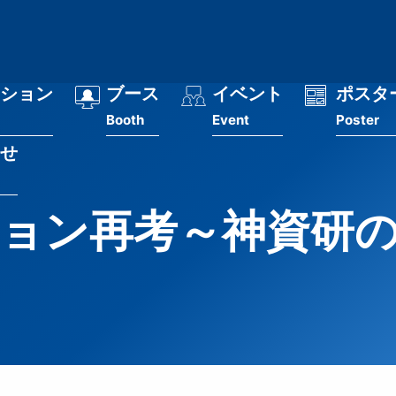
ション
ブース
イベント
ポスタ
Booth
Event
Poster
せ
ョン再考～神資研