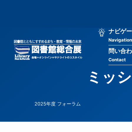
メ
匿
イ
ン
名
コ
ン
メ
ナビゲー
ユ
テ
Navigation
イ
ン
ー
ツ
問い合わ
ン
ザ
に
Contact
移
ナ
ー
動
ミッシ
ビ
用
ゲ
メ
ー
ニ
2025年度 フォーラム
シ
ュ
ョ
ー