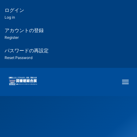
メ
イ
ログイン
匿
ン
Log in
コ
名
ン
アカウントの登録
ユ
テ
Register
ン
ー
ツ
パスワードの再設定
に
Reset Password
ザ
移
動
ー
Togg
用
メ
ニ
ュ
ー