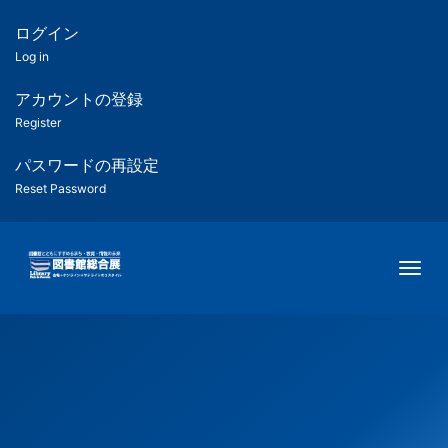
メ
イ
ログイン
匿
ン
Log in
コ
名
ン
アカウントの登録
ユ
テ
Register
ン
ー
ツ
パスワードの再設定
に
Reset Password
ザ
移
動
ー
Togg
用
メ
ニ
ュ
ー