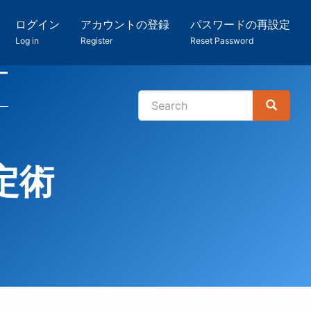
ログイン
アカウントの登録
パスワードの再設定
Log in
Register
Reset Password
ー
Search
Search
検
索
定術