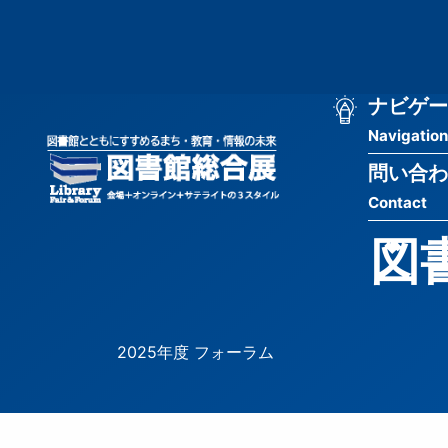
メ
匿
イ
ン
名
コ
ン
メ
ナビゲー
ユ
テ
Navigation
イ
ン
ー
ツ
問い合わ
ン
ザ
に
Contact
移
ナ
ー
動
図
ビ
用
ゲ
メ
ー
ニ
2025年度 フォーラム
シ
ュ
ョ
ー