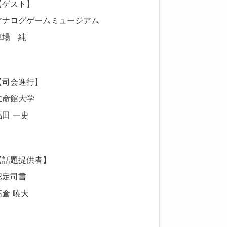
【ゲスト】
アナログゲームミュージアム
草場 純
【司会進行】
立命館大学
福田 一史
【話題提供者】
認定司書
高倉 暁大