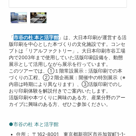
「
市谷の杜 本と活字館
」は、大日本印刷が運営する活
版印刷を中心とした本づくりの文化施設です。コンセ
プトは「リアルファクトリー」。大日本印刷市谷工場
内で2003年まで使用していた活版印刷設備を、動態
展示として活用しながら展示を行っています。
このツアーでは、①１階常設展示：活版印刷での本
づくりの工程、②２階企画展：開催中の特別展示（※
内容は時期により異なります）、③活版印刷でのし
おり印刷体験を解説付きでご案内いたします。
活版印刷や本づくりに興味のある方、産業分野のアー
カイブに興味のある方、ぜひご参加ください。
●市谷の杜 本と活字館
住所： 〒162-8001 東京都新宿区市谷加賀町1-1-