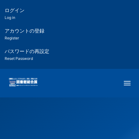
メ
イ
ログイン
匿
ン
Log in
コ
名
ン
アカウントの登録
ユ
テ
Register
ン
ー
ツ
パスワードの再設定
に
Reset Password
ザ
移
動
ー
Togg
用
メ
ニ
ュ
ー