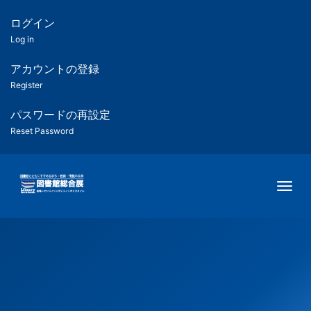
メ
イ
ログイン
匿
ン
Log in
コ
名
ン
アカウントの登録
ユ
テ
Register
ン
ー
ツ
パスワードの再設定
に
Reset Password
ザ
移
動
ー
Togg
用
メ
ニ
ュ
ー