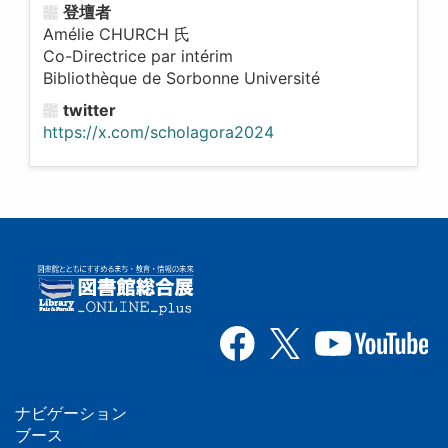
登壇者
Amélie CHURCH 氏
Co-Directrice par intérim
Bibliothèque de Sorbonne Université
twitter
https://x.com/scholagora2024
ナビゲーション
フ
ブース