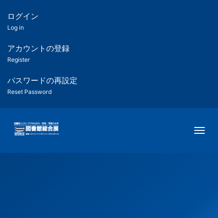
メ
イ
ログイン
匿
ン
Log in
コ
名
ン
アカウントの登録
ユ
テ
Register
ン
ー
ツ
パスワードの再設定
に
Reset Password
ザ
移
動
ー
Togg
用
メ
ニ
ュ
ー