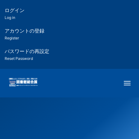
メ
イ
ログイン
匿
ン
Log in
コ
名
ン
アカウントの登録
ユ
テ
Register
ン
ー
ツ
パスワードの再設定
に
Reset Password
ザ
移
動
ー
Togg
用
メ
ニ
ュ
ー