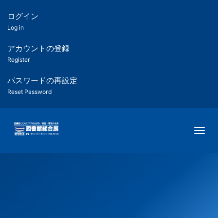
メ
イ
ログイン
匿
ン
Log in
コ
名
ン
アカウントの登録
ユ
テ
Register
ン
ー
ツ
パスワードの再設定
に
Reset Password
ザ
移
動
ー
Togg
用
メ
ニ
ュ
ー