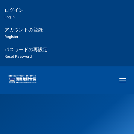
メ
イ
ログイン
匿
ン
Log in
コ
名
ン
アカウントの登録
ユ
テ
Register
ン
ー
ツ
パスワードの再設定
に
Reset Password
ザ
移
動
ー
Togg
用
メ
ニ
ュ
ー