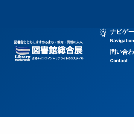
メ
匿
イ
ン
名
コ
ン
メ
ナビゲー
ユ
テ
Navigation
イ
ン
ー
ツ
問い合わ
ン
ザ
に
Contact
移
ナ
ー
動
ビ
用
ゲ
メ
ー
ニ
シ
ュ
ョ
ー