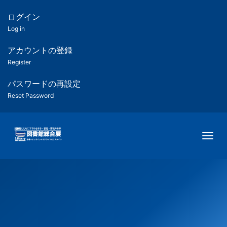
メ
イ
ログイン
匿
ン
Log in
コ
名
ン
アカウントの登録
ユ
テ
Register
ン
ー
ツ
パスワードの再設定
に
Reset Password
ザ
移
動
ー
Togg
用
メ
ニ
ュ
ー