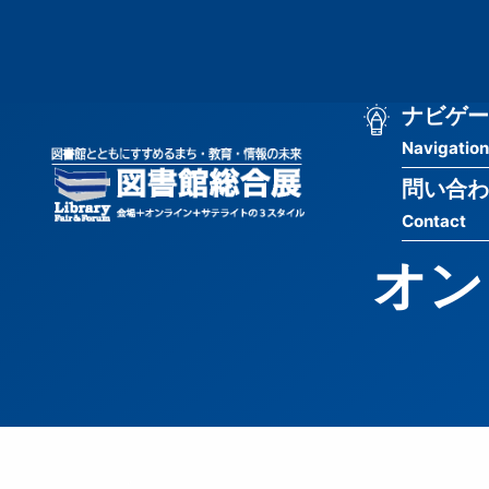
メ
匿
イ
ン
名
コ
ン
メ
ナビゲー
ユ
テ
Navigation
イ
ン
ー
ツ
問い合わ
ン
ザ
に
Contact
移
ナ
ー
動
オン
ビ
用
ゲ
メ
ー
ニ
シ
ュ
ョ
ー