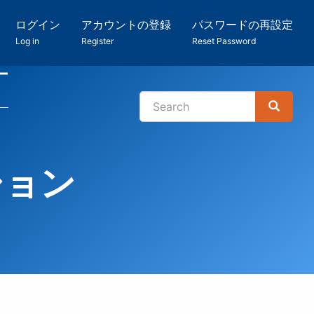
ログイン
アカウントの登録
パスワードの再設定
Log in
Register
Reset Password
ー
Search
Search
検
索
ション